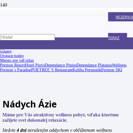
REZERVUJ
TERAZ
Oznamy
Otváracie hodiny
Miesto pre váš relax
Permon Resort
Hotel Pieris
Dependance Pinius
Dependance Platanus
Wellness
Permon´s Paradise
POETREE´S Restaurant
Koliba Permoník
Permon SKI
Nádych Ázie
Máme pre Vás atraktívny wellness pobyt, vďaka ktorému
zažijete svet dokonalej relaxácie.
Strávte
4 dni
nerušeným oddychom v obľúbenom wellness