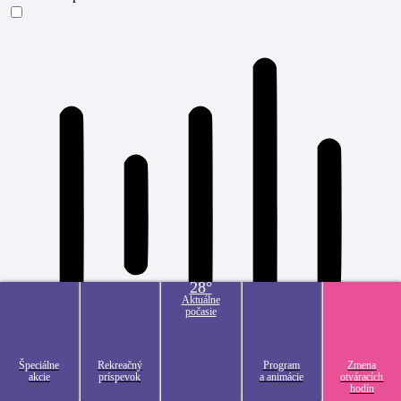
Režim vhodný pre ADHD
28°
Aktuálne
počasie
Špeciálne
Rekreačný
Program
Zmena
akcie
príspevok
a animácie
otváracích
hodín