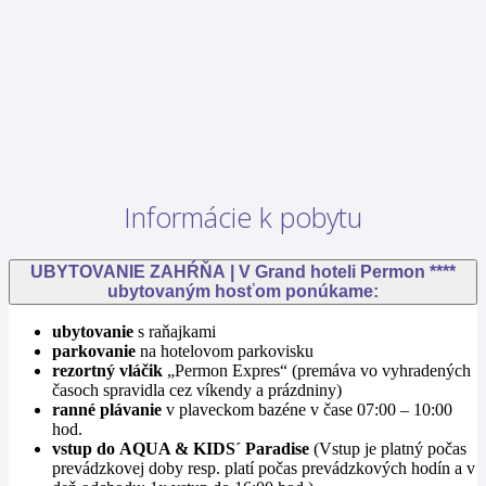
Informácie k pobytu
UBYTOVANIE ZAHŔŇA | V Grand hoteli Permon ****
ubytovaným hosťom ponúkame:
ubytovanie
s raňajkami
parkovanie
na hotelovom parkovisku
rezortný vláčik
„Permon Expres“ (premáva vo vyhradených
časoch spravidla cez víkendy a prázdniny)
ranné
plávanie
v plaveckom bazéne v čase 07:00 – 10:00
hod.
vstup do AQUA & KIDS´ Paradise
(Vstup je platný počas
prevádzkovej doby resp. platí počas prevádzkových hodín a v