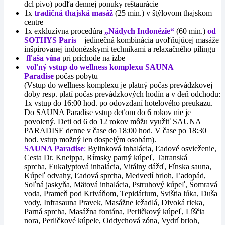
dcl pivo) podľa dennej ponuky reštaurácie
1x
tradičná thajská masáž
(25 min.)
v štýlovom thajskom
centre
1x exkluzívna procedúra
„Nádych Indonézie“
(60 min.)
od
SOTHYS Paris
– jedinečná kombinácia uvoľňujúcej masáže
inšpirovanej indonézskymi technikami a relaxačného pílingu
fľaša vína
pri príchode na izbe
voľný vstup do wellness komplexu
SAUNA
Paradise
počas pobytu
(Vstup do wellness komplexu je platný počas prevádzkovej
doby resp. platí počas prevádzkových hodín a v deň odchodu:
1x vstup do 16:00 hod. po odovzdaní hotelového preukazu.
Do SAUNA Paradise vstup deťom do 6 rokov nie je
povolený. Deti od 6 do 12 rokov môžu využiť SAUNA
PARADISE denne v čase do 18:00 hod. V čase po 18:30
hod. vstup možný len dospelým osobám).
SAUNA Paradise
:
Bylinková inhalácia, Ľadové osvieženie,
Cesta Dr. Kneippa, Rímsky parný kúpeľ, Tatranská
sprcha, Eukalyptová inhalácia, Vitálny dážď, Fínska sauna,
Kúpeľ odvahy, Ľadová sprcha, Medvedí brloh, Ľadopád,
Soľná jaskyňa, Mätová inhalácia, Pstruhový kúpeľ, Šomravá
voda, Prameň pod Kriváňom, Tepidárium, Svištia lúka, Duša
vody, Infrasauna Pravek, Masážne ležadlá, Divoká rieka,
Parná sprcha, Masážna fontána, Perličkový kúpeľ, Líščia
nora, Perličkové kúpele, Oddychová zóna, Vydrí brloh,