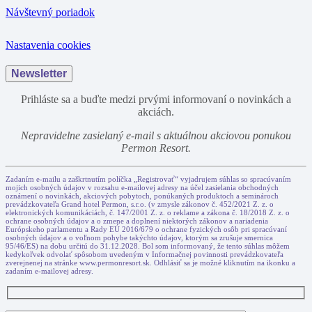
Návštevný poriadok
Nastavenia cookies
Newsletter
Prihláste sa a buďte medzi prvými informovaní o novinkách a
akciách.
Nepravidelne zasielaný e-mail s aktuálnou akciovou ponukou
Permon Resort.
Zadaním e-mailu a zaškrtnutím políčka „Registrovať“ vyjadrujem súhlas so spracúvaním
mojich osobných údajov v rozsahu e-mailovej adresy na účel zasielania obchodných
oznámení o novinkách, akciových pobytoch, ponúkaných produktoch a seminároch
prevádzkovateľa Grand hotel Permon, s.r.o. (v zmysle zákonov č. 452/2021 Z. z. o
elektronických komunikáciách, č. 147/2001 Z. z. o reklame a zákona č. 18/2018 Z. z. o
ochrane osobných údajov a o zmene a doplnení niektorých zákonov a nariadenia
Európskeho parlamentu a Rady EÚ 2016/679 o ochrane fyzických osôb pri spracúvaní
osobných údajov a o voľnom pohybe takýchto údajov, ktorým sa zrušuje smernica
95/46/ES) na dobu určitú do 31.12.2028. Bol som informovaný, že tento súhlas môžem
kedykoľvek odvolať spôsobom uvedeným v Informačnej povinnosti prevádzkovateľa
zverejnenej na stránke www.permonresort.sk. Odhlásiť sa je možné kliknutím na ikonku a
zadaním e-mailovej adresy.