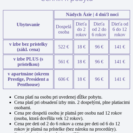
Nádych Ázie | 4 dni/3 noci
Dieťa
Dieťa
Dieťa od
Ubytovanie
Dospelá
do 2
od 2 do
6 do 12
osoba
rokov
6 rokov
rokov
v izbe bez prístelky
522 €
18 €
96 €
141 €
(zákl. cena)
v izbe PLUS (s
561 €
18 €
96 €
141 €
prístelkou)
v apartmáne (okrem
Prestige, President a
606 €
18 €
96 €
141 €
Penthouse)
Cena platí na osobu pri uvedenej dĺžke pobytu.
Cena platí pri obsadení izby min. 2 dospelými, plne platiacimi
osobami.
Cena pre dospelú osobu je platná pre osobu nad 12 rokov
(osoba, ktorá dovŕšila vek 12 rokov).
Cena pre deti od 2 do 6 rokov a cena pre deti od 6 do 12
rokov je platná na prístelke (bez nároku na procedúry).