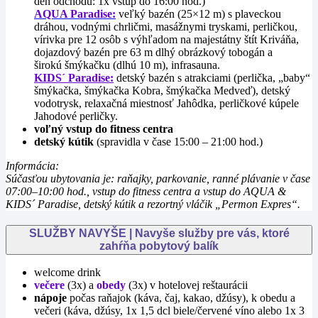
deň odchodu: 1x vstup do 16:00 hod.)
AQUA Paradise:
veľký bazén (25×12 m) s plaveckou
dráhou, vodnými chrličmi, masážnymi tryskami, perličkou,
vírivka pre 12 osôb s výhľadom na majestátny štít Kriváňa,
dojazdový bazén pre 63 m dlhý obrázkový tobogán a
širokú šmýkačku (dlhú 10 m), infrasauna.
KIDS´ Paradise:
detský bazén s atrakciami (perlička, „baby“
šmýkačka, šmýkačka Kobra, šmýkačka Medveď), detský
vodotrysk, relaxačná miestnosť Jahôdka, perličkové kúpele
Jahodové perličky.
voľný vstup do fitness centra
detský kútik
(spravidla v čase 15:00 – 21:00 hod.)
Informácia:
Súčasťou ubytovania je: raňajky, parkovanie, ranné plávanie v čase
07:00–10:00 hod., vstup do fitness centra a vstup do AQUA &
KIDS´ Paradise, detský kútik a rezortný vláčik „Permon Expres“.
SLUŽBY NAVYŠE | Navyše služby pre vás, ktoré
zahŕňa pobytový balík
welcome drink
večere
(3x) a
obedy
(3x) v hotelovej reštaurácii
nápoje
počas raňajok (káva, čaj, kakao, džúsy), k obedu a
večeri (káva, džúsy, 1x 1,5 dcl biele/červené víno alebo 1x 3