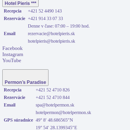
Hotel Pieris ***
Recepcia
+421 52 4490 143
Rezervácie
+421 914 33 07 33
Denne v čase: 07:00 – 19:00 hod.
Email
rezervacie@hotelpieris.sk
hotelpieris@hotelpieris.sk
Facebook
Instagram
YouTube
Permon’s Paradise
Recepcia
+421 52 4710 826
Rezervácie
+421 52 4710 844
Email
spa@hotelpermon.sk
hotelpermon@hotelpermon.sk
GPS súradnice
49° 8′ 48.686565″N
19° 54′ 28.1399345″E