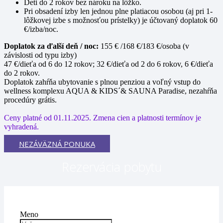
Deti do 2 rokov bez nároku na lôžko.
Pri obsadení izby len jednou plne platiacou osobou (aj pri 1-
lôžkovej izbe s možnosťou prístelky) je účtovaný doplatok 60
€/izba/noc.
Doplatok za ďalší deň / noc:
155 € /168 €/183 €/osoba (v
závislosti od typu izby)
47 €/dieťa od 6 do 12 rokov; 32 €/dieťa od 2 do 6 rokov, 6 €/dieťa
do 2 rokov.
Doplatok zahŕňa ubytovanie s plnou penziou a voľný vstup do
wellness komplexu AQUA & KIDS´& SAUNA Paradise, nezahŕňa
procedúry grátis.
Ceny platné od 01.11.2025. Zmena cien a platnosti termínov je
vyhradená.
NEZÁVÄZNÁ PONUKA
Rezervácia pobytu
Meno