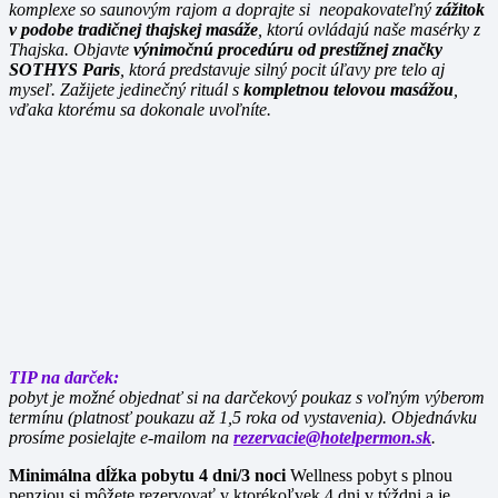
komplexe so saunovým rajom a doprajte si neopakovateľný
zážitok
v podobe tradičnej thajskej masáže
, ktorú ovládajú naše masérky z
Thajska. Objavte
výnimočnú procedúru od prestížnej značky
SOTHYS Paris
, ktorá predstavuje silný pocit úľavy pre telo aj
myseľ. Zažijete jedinečný rituál s
kompletnou telovou masážou
,
vďaka ktorému sa dokonale uvoľníte.
TIP na darček:
pobyt je možné objednať si na darčekový poukaz s voľným výberom
termínu (platnosť poukazu až 1,5 roka od vystavenia). Objednávku
prosíme posielajte e-mailom na
rezervacie@hotelpermon.sk
.
Minimálna dĺžka pobytu 4 dni/3 noci
Wellness pobyt s plnou
penziou si môžete rezervovať v ktorékoľvek 4 dni v týždni a je