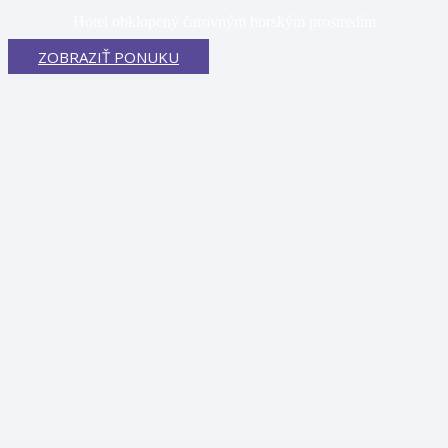
Hotel obklopený čarovným horským prostredím
ZOBRAZIŤ PONUKU