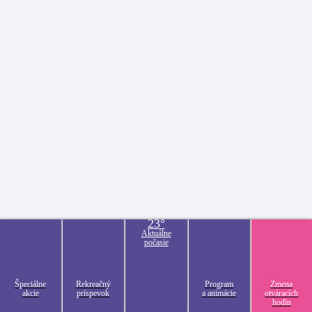
23°
Aktuálne
počasie
Špeciálne
Rekreačný
Program
Zmena
akcie
príspevok
a animácie
otváracích
hodín