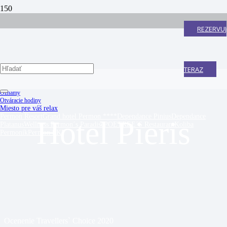
REZERVUJ
TERAZ
Oznamy
Otváracie hodiny
Miesto pre váš relax
Permon Resort
Grand hotel Permon ****
Dependance Pinius
Dependance
Hotel Pieris
Platanus
Wellness Permon´s Paradise
POETREE´S Restaurant
Koliba
Permoník
Permon SKI
Ocenenie Travellers` Choice 2020