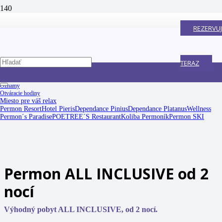
REZERVUJ
TERAZ
Oznamy
Otváracie hodiny
Miesto pre váš relax
Permon Resort
Hotel Pieris
Dependance Pinius
Dependance Platanus
Wellness
Permon´s Paradise
POETREE´S Restaurant
Koliba Permoník
Permon SKI
Permon ALL INCLUSIVE od 2
nocí
Výhodný pobyt ALL INCLUSIVE, od 2 nocí.