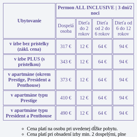
Permon ALL INCLUSIVE | 3 dni/2
noci
Ubytovanie
Dieťa
Dieťa
Dieťa od
Dospelá
do 2
od 2 do
6 do 12
osoba
rokov
6 rokov
rokov
v izbe bez prístelky
317 €
12 €
64 €
94 €
(zákl. cena)
v izbe PLUS (s
343 €
12 €
64 €
94 €
prístelkou)
v apartmáne (okrem
Prestige, President a
373 €
12 €
64 €
94 €
Penthouse)
v apartmáne typu
410 €
12 €
64 €
94 €
Prestige
v apartmáne typu
490 €
12 €
64 €
94 €
President a Penthouse
Cena platí na osobu pri uvedenej dĺžke pobytu.
Cena platí pri obsadení izby min. 2 dospelými, plne