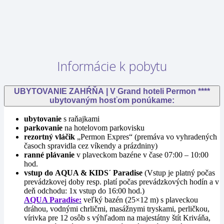
Informácie k pobytu
UBYTOVANIE ZAHŔŇA | V Grand hoteli Permon ****
ubytovaným hosťom ponúkame:
ubytovanie
s raňajkami
parkovanie
na hotelovom parkovisku
rezortný vláčik
„Permon Expres“ (premáva vo vyhradených
časoch spravidla cez víkendy a prázdniny)
ranné
plávanie
v plaveckom bazéne v čase 07:00 – 10:00
hod.
vstup do AQUA & KIDS´ Paradise
(Vstup je platný počas
prevádzkovej doby resp. platí počas prevádzkových hodín a v
deň odchodu: 1x vstup do 16:00 hod.)
AQUA Paradise:
veľký bazén (25×12 m) s plaveckou
dráhou, vodnými chrličmi, masážnymi tryskami, perličkou,
vírivka pre 12 osôb s výhľadom na majestátny štít Kriváňa,