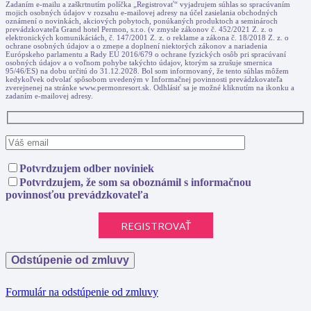
Zadaním e-mailu a zaškrtnutím políčka „Registrovať“ vyjadrujem súhlas so spracúvaním
mojich osobných údajov v rozsahu e-mailovej adresy na účel zasielania obchodných
oznámení o novinkách, akciových pobytoch, ponúkaných produktoch a seminároch
prevádzkovateľa Grand hotel Permon, s.r.o. (v zmysle zákonov č. 452/2021 Z. z. o
elektronických komunikáciách, č. 147/2001 Z. z. o reklame a zákona č. 18/2018 Z. z. o
ochrane osobných údajov a o zmene a doplnení niektorých zákonov a nariadenia
Európskeho parlamentu a Rady EÚ 2016/679 o ochrane fyzických osôb pri spracúvaní
osobných údajov a o voľnom pohybe takýchto údajov, ktorým sa zrušuje smernica
95/46/ES) na dobu určitú do 31.12.2028. Bol som informovaný, že tento súhlas môžem
kedykoľvek odvolať spôsobom uvedeným v Informačnej povinnosti prevádzkovateľa
zverejnenej na stránke www.permonresort.sk. Odhlásiť sa je možné kliknutím na ikonku a
zadaním e-mailovej adresy.
Potvrdzujem odber noviniek
Potvrdzujem, že som sa oboznámil s informačnou
povinnosťou prevádzkovateľa
Odstúpenie od zmluvy
Formulár na odstúpenie od zmluvy