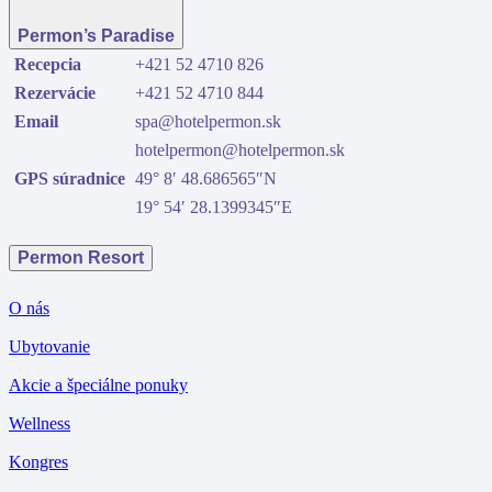
Permon’s Paradise
Recepcia
+421 52 4710 826
Rezervácie
+421 52 4710 844
Email
spa@hotelpermon.sk
hotelpermon@hotelpermon.sk
GPS súradnice
49° 8′ 48.686565″N
19° 54′ 28.1399345″E
Permon Resort
O nás
Ubytovanie
Akcie a špeciálne ponuky
Wellness
Kongres