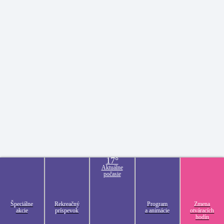
17°
Aktuálne
počasie
Špeciálne
Rekreačný
Program
Zmena
akcie
príspevok
a animácie
otváracích
hodín