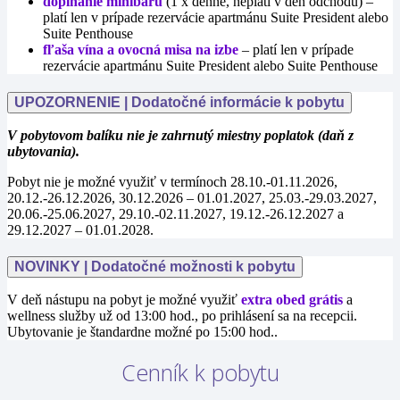
dopĺňanie minibaru
(1 x denne, neplatí v deň odchodu) –
platí len v prípade rezervácie apartmánu Suite President alebo
Suite Penthouse
f
ľaša vína a ovocná misa na izbe
– platí len v prípade
rezervácie apartmánu Suite President alebo Suite Penthouse
UPOZORNENIE | Dodatočné informácie k pobytu
V pobytovom balíku nie je zahrnutý miestny poplatok (daň z
ubytovania).
Pobyt nie je možné využiť v termínoch 28.10.-01.11.2026,
20.12.-26.12.2026, 30.12.2026 – 01.01.2027, 25.03.-29.03.2027,
20.06.-25.06.2027, 29.10.-02.11.2027, 19.12.-26.12.2027 a
29.12.2027 – 01.01.2028.
NOVINKY | Dodatočné možnosti k pobytu
V deň nástupu na pobyt je možné využiť
extra obed grátis
a
wellness služby už od 13:00 hod., po prihlásení sa na recepcii.
Ubytovanie je štandardne možné po 15:00 hod..
Cenník k pobytu