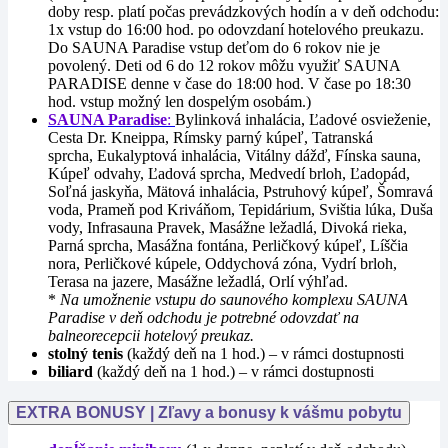
doby resp. platí počas prevádzkových hodín a v deň odchodu:
1x vstup do 16:00 hod. po odovzdaní hotelového preukazu.
Do SAUNA Paradise vstup deťom do 6 rokov nie je
povolený. Deti od 6 do 12 rokov môžu využiť SAUNA
PARADISE denne v čase do 18:00 hod. V čase po 18:30
hod. vstup možný len dospelým osobám.)
SAUNA Paradise
:
Bylinková inhalácia, Ľadové osvieženie,
Cesta Dr. Kneippa, Rímsky parný kúpeľ, Tatranská
sprcha, Eukalyptová inhalácia, Vitálny dážď, Fínska sauna,
Kúpeľ odvahy, Ľadová sprcha, Medvedí brloh, Ľadopád,
Soľná jaskyňa, Mätová inhalácia, Pstruhový kúpeľ, Šomravá
voda, Prameň pod Kriváňom, Tepidárium, Svištia lúka, Duša
vody, Infrasauna Pravek, Masážne ležadlá, Divoká rieka,
Parná sprcha, Masážna fontána, Perličkový kúpeľ, Líščia
nora, Perličkové kúpele, Oddychová zóna, Vydrí brloh,
Terasa na jazere, Masážne ležadlá, Orlí výhľad.
*
Na umožnenie vstupu do saunového komplexu SAUNA
Paradise v deň odchodu je potrebné odovzdať na
balneorecepcii hotelový preukaz.
stolný tenis
(každý deň na 1 hod.) – v rámci dostupnosti
biliard
(každý deň na 1 hod.) – v rámci dostupnosti
EXTRA BONUSY | Zľavy a bonusy k vášmu pobytu