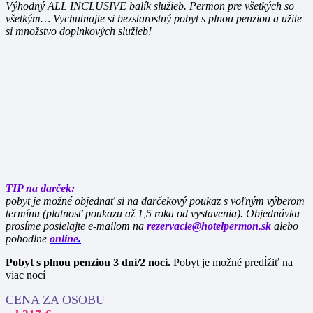
Výhodný ALL INCLUSIVE balík služieb. Permon pre všetkých so
všetkým… Vychutnajte si bezstarostný pobyt s plnou penziou a užite
si množstvo doplnkových služieb!
TIP na darček:
pobyt je možné objednať si na darčekový poukaz s voľným výberom
termínu (platnosť poukazu až 1,5 roka od vystavenia). Objednávku
prosíme posielajte e-mailom na
rezervacie@hotelpermon.sk
alebo
pohodlne
online
.
Pobyt s plnou penziou 3 dni/2 noci.
Pobyt je možné predĺžiť na
viac nocí
CENA ZA OSOBU