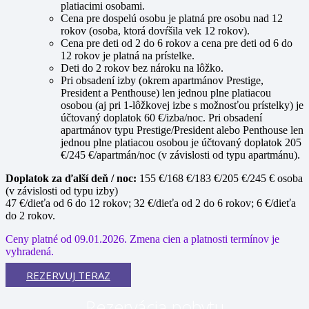
platiacimi osobami.
Cena pre dospelú osobu je platná pre osobu nad 12
rokov (osoba, ktorá dovŕšila vek 12 rokov).
Cena pre deti od 2 do 6 rokov a cena pre deti od 6 do
12 rokov je platná na prístelke.
Deti do 2 rokov bez nároku na lôžko.
Pri obsadení izby (okrem apartmánov Prestige,
President a Penthouse) len jednou plne platiacou
osobou (aj pri 1-lôžkovej izbe s možnosťou prístelky) je
účtovaný doplatok 60 €/izba/noc. Pri obsadení
apartmánov typu Prestige/President alebo Penthouse len
jednou plne platiacou osobou je účtovaný doplatok 205
€/245 €/apartmán/noc (v závislosti od typu apartmánu).
Doplatok za ďalší deň / noc:
155 €/168 €/183 €/205 €/245 € osoba
(v závislosti od typu izby)
47 €/dieťa od 6 do 12 rokov; 32 €/dieťa od 2 do 6 rokov; 6 €/dieťa
do 2 rokov.
Ceny platné od 09.01.2026. Zmena cien a platnosti termínov je
vyhradená.
REZERVUJ TERAZ
Rezervácia pobytu