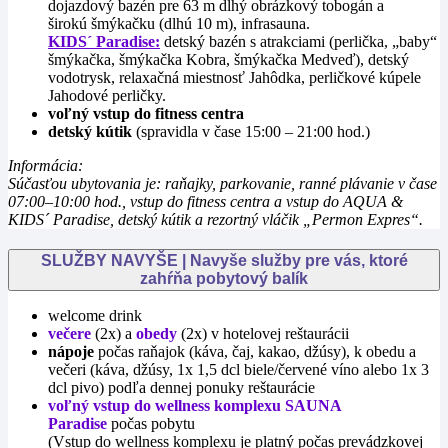
dojazdový bazén pre 63 m dlhý obrázkový tobogán a
širokú šmýkačku (dlhú 10 m), infrasauna.
KIDS´ Paradise:
detský bazén s atrakciami (perlička, „baby“
šmýkačka, šmýkačka Kobra, šmýkačka Medveď), detský
vodotrysk, relaxačná miestnosť Jahôdka, perličkové kúpele
Jahodové perličky.
voľný vstup do fitness centra
detský kútik
(spravidla v čase 15:00 – 21:00 hod.)
Informácia:
Súčasťou ubytovania je: raňajky, parkovanie, ranné plávanie v čase
07:00–10:00 hod., vstup do fitness centra a vstup do AQUA &
KIDS´ Paradise, detský kútik a rezortný vláčik „Permon Expres“.
SLUŽBY NAVYŠE | Navyše služby pre vás, ktoré
zahŕňa pobytový balík
welcome drink
večere
(2x) a
obedy
(2x) v hotelovej reštaurácii
nápoje
počas raňajok (káva, čaj, kakao, džúsy), k obedu a
večeri (káva, džúsy, 1x 1,5 dcl biele/červené víno alebo 1x 3
dcl pivo) podľa dennej ponuky reštaurácie
voľný vstup do wellness komplexu
SAUNA
Paradise
počas pobytu
(Vstup do wellness komplexu je platný počas prevádzkovej