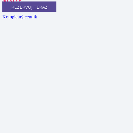
od 317 €
REZERVUJ TERAZ
Kompletný cenník