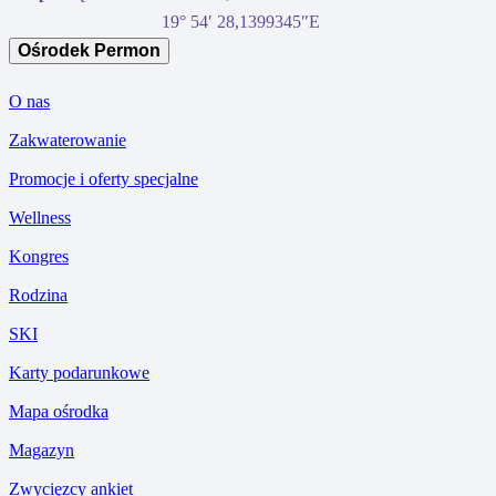
19° 54′ 28,1399345″E
Ośrodek Permon
O nas
Zakwaterowanie
Promocje i oferty specjalne
Wellness
Kongres
Rodzina
SKI
Karty podarunkowe
Mapa ośrodka
Magazyn
Zwycięzcy ankiet