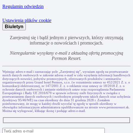
Regulamin odwiedzin
Ustawienia plików cookie
Biuletyn
Zarejestruj się i bądź jednym z pierwszych, którzy otrzymają
informacje o nowościach i promocjach.
Nieregularnie wysyłany e-mail z aktualną ofertą promocyjną
Permon Resort.
Wpisując adres e-mail i zaznaczając pole „Zarejestruj się”, wyrażam zgodę na przetwarzanie
moich danych osobowych w zakresie adresu e-mail w celu wysyłania informacji handlowych
dotyczących nowości, pobytów promocyjnych, oferowanych produktów i seminariów
organizowanych przez Grand hotel Permon, s.r.o. (w rozumieniu ustawy nr 452/2021 Z. z. o
komunikacji elektronicznej, nr 147/2001 Z. z. o reklamie oraz ustawy nr 18/2018 Z. z. o
ochronie danych osobowych i zmianie niektórych ustaw oraz rozporządzenia Parlamentu
Europejskiego i Rady UE 2016/679 w sprawie ochrony osób fizycznych w związku z
przetwarzaniem danych osobowych i swobodnym przepływem takich danych oraz uchylenia
dyrektywy 95/46/WE) na czas określony do dnia 31 grudnia 2028 r. Zostałem
poinformowany, że mogę w każdej chwili wycofać tę zgodę w sposób określony w
obowiązku informacyjnym administratora opublikowanym na stronie www.permonresort.sk.
Można się wylogować, klikając ikonę i podając adres e-mail.