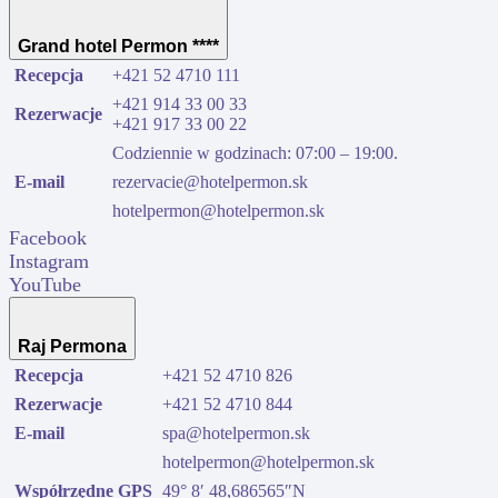
Grand hotel Permon ****
Recepcja
+421 52 4710 111
+421 914 33 00 33
Rezerwacje
+421 917 33 00 22
Codziennie w godzinach: 07:00 – 19:00.
E-mail
rezervacie@hotelpermon.sk
hotelpermon@hotelpermon.sk
Facebook
Instagram
YouTube
Raj Permona
Recepcja
+421 52 4710 826
Rezerwacje
+421 52 4710 844
E-mail
spa@hotelpermon.sk
hotelpermon@hotelpermon.sk
Współrzędne GPS
49° 8′ 48,686565″N