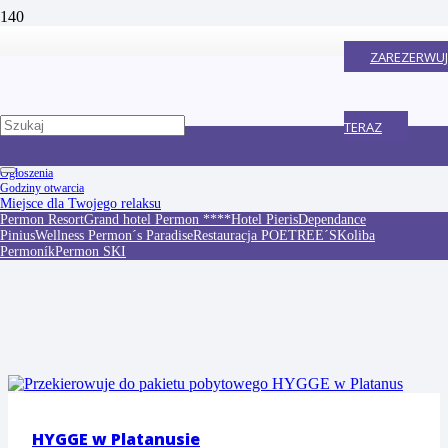
Pobyty promocyjne
ZAREZERWUJ
Odkryj najlepsze z naszej aktualnej oferty pobytów w depandencji
Platanus
TERAZ
Ogłoszenia
Godziny otwarcia
Miejsce dla Twojego relaksu
Permon Resort
Grand hotel Permon ****
Hotel Pieris
Dependance
Pinius
Wellness Permon´s Paradise
Restauracja POETREE´S
Koliba
Permoník
Permon SKI
HYGGE w Platanusie