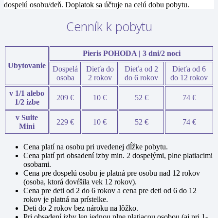
dospelú osobu/deň. Doplatok sa účtuje na celú dobu pobytu.
Cenník k pobytu
Pieris POHODA | 3 dni/2 noci
Ubytovanie
Dospelá
Dieťa do
Dieťa od 2
Dieťa od 6
osoba
2 rokov
do 6 rokov
do 12 rokov
v 1/1 alebo
209 €
10 €
52 €
74 €
1/2 izbe
v Suite
229 €
10 €
52 €
74 €
Mini
Cena platí na osobu pri uvedenej dĺžke pobytu.
Cena platí pri obsadení izby min. 2 dospelými, plne platiacimi
osobami.
Cena pre dospelú osobu je platná pre osobu nad 12 rokov
(osoba, ktorá dovŕšila vek 12 rokov).
Cena pre deti od 2 do 6 rokov a cena pre deti od 6 do 12
rokov je platná na prístelke.
Deti do 2 rokov bez nároku na lôžko.
Pri obsadení izby len jednou plne platiacou osobou (aj pri 1-