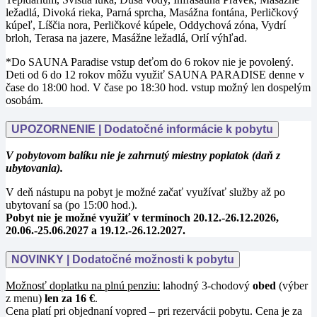
ležadlá, Divoká rieka, Parná sprcha, Masážna fontána, Perličkový
kúpeľ, Líščia nora, Perličkové kúpele, Oddychová zóna, Vydrí
brloh, Terasa na jazere, Masážne ležadlá, Orlí výhľad.
*Do SAUNA Paradise vstup deťom do 6 rokov nie je povolený.
Deti od 6 do 12 rokov môžu využiť SAUNA PARADISE denne v
čase do 18:00 hod. V čase po 18:30 hod. vstup možný len dospelým
osobám.
UPOZORNENIE | Dodatočné informácie k pobytu
V pobytovom balíku nie je zahrnutý miestny poplatok (daň z
ubytovania).
V deň nástupu na pobyt je možné začať využívať služby až po
ubytovaní sa (po 15:00 hod.).
Pobyt nie je možné využiť v termínoch
20.12.-26.12.2026,
20.06.-25.06.2027 a 19.12.-26.12.2027.
NOVINKY | Dodatočné možnosti k pobytu
Možnosť doplatku na plnú penziu:
lahodný 3-chodový
obed
(výber
z menu)
len za 16 €
.
Cena platí pri objednaní vopred – pri rezervácii pobytu. Cena je za