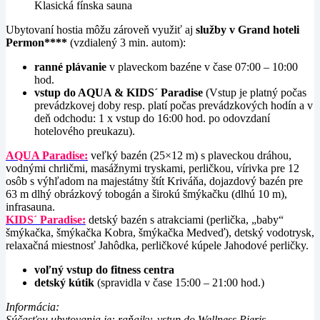
Klasická fínska sauna
Ubytovaní hostia môžu zároveň využiť aj
služby v Grand hoteli
Permon****
(vzdialený 3 min. autom):
ranné
plávanie
v plaveckom bazéne v čase 07:00 – 10:00
hod.
vstup do AQUA & KIDS´ Paradise
(Vstup je platný počas
prevádzkovej doby resp. platí počas prevádzkových hodín a v
deň odchodu: 1 x vstup do 16:00 hod. po odovzdaní
hotelového preukazu).
AQUA Paradise:
veľký bazén (25×12 m) s plaveckou dráhou,
vodnými chrličmi, masážnymi tryskami, perličkou, vírivka pre 12
osôb s výhľadom na majestátny štít Kriváňa, dojazdový bazén pre
63 m dlhý obrázkový tobogán a širokú šmýkačku (dlhú 10 m),
infrasauna.
KIDS´ Paradise:
detský bazén s atrakciami (perlička, „baby“
šmýkačka, šmýkačka Kobra, šmýkačka Medveď), detský vodotrysk,
relaxačná miestnosť Jahôdka, perličkové kúpele Jahodové perličky.
voľný vstup do fitness centra
detský kútik
(spravidla v čase 15:00 – 21:00 hod.)
Informácia:
Súčasťou ubytovania je: raňajky, vstup do Wellness Pieris,