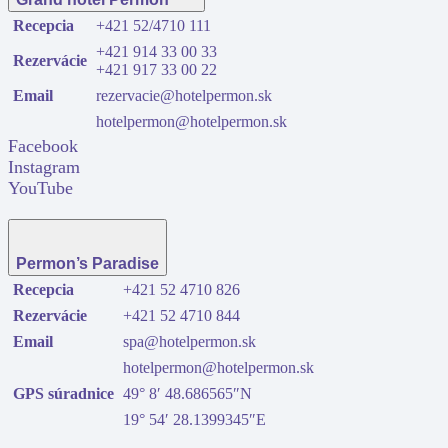
Recepcia
+421 52/4710 111
+421 914 33 00 33
Rezervácie
+421 917 33 00 22
Email
rezervacie@hotelpermon.sk
hotelpermon@hotelpermon.sk
Facebook
Instagram
YouTube
Permon’s Paradise
Recepcia
+421 52 4710 826
Rezervácie
+421 52 4710 844
Email
spa@hotelpermon.sk
hotelpermon@hotelpermon.sk
GPS súradnice
49° 8′ 48.686565″N
19° 54′ 28.1399345″E