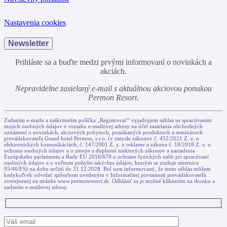
Nastavenia cookies
Newsletter
Prihláste sa a buďte medzi prvými informovaní o novinkách a
akciách.
Nepravidelne zasielaný e-mail s aktuálnou akciovou ponukou
Permon Resort.
Zadaním e-mailu a zaškrtnutím políčka „Registrovať“ vyjadrujem súhlas so spracúvaním
mojich osobných údajov v rozsahu e-mailovej adresy na účel zasielania obchodných
oznámení o novinkách, akciových pobytoch, ponúkaných produktoch a seminároch
prevádzkovateľa Grand hotel Permon, s.r.o. (v zmysle zákonov č. 452/2021 Z. z. o
elektronických komunikáciách, č. 147/2001 Z. z. o reklame a zákona č. 18/2018 Z. z. o
ochrane osobných údajov a o zmene a doplnení niektorých zákonov a nariadenia
Európskeho parlamentu a Rady EÚ 2016/679 o ochrane fyzických osôb pri spracúvaní
osobných údajov a o voľnom pohybe takýchto údajov, ktorým sa zrušuje smernica
95/46/ES) na dobu určitú do 31.12.2028. Bol som informovaný, že tento súhlas môžem
kedykoľvek odvolať spôsobom uvedeným v Informačnej povinnosti prevádzkovateľa
zverejnenej na stránke www.permonresort.sk. Odhlásiť sa je možné kliknutím na ikonku a
zadaním e-mailovej adresy.