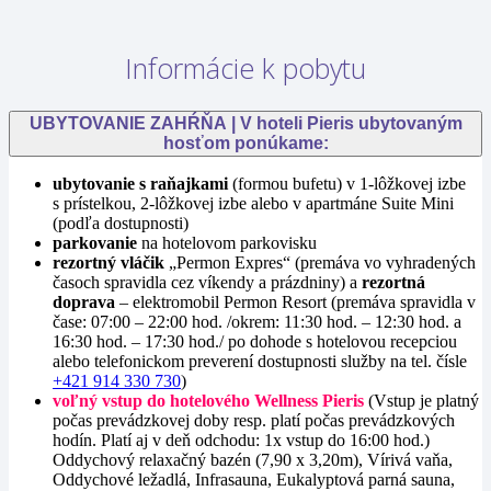
Informácie k pobytu
UBYTOVANIE ZAHŔŇA | V hoteli Pieris ubytovaným
hosťom ponúkame:
ubytovanie s raňajkami
(formou bufetu) v 1-lôžkovej izbe
s prístelkou, 2-lôžkovej izbe alebo v apartmáne Suite Mini
(podľa dostupnosti)
parkovanie
na hotelovom parkovisku
rezortný vláčik
„Permon Expres“ (premáva vo vyhradených
časoch spravidla cez víkendy a prázdniny) a
rezortná
doprava
– elektromobil Permon Resort (premáva spravidla v
čase: 07:00 – 22:00 hod. /okrem: 11:30 hod. – 12:30 hod. a
16:30 hod. – 17:30 hod./ po dohode s hotelovou recepciou
alebo telefonickom preverení dostupnosti služby na tel. čísle
+421 914 330 730
)
voľný vstup do hotelového Wellness Pieris
(Vstup je platný
počas prevádzkovej doby resp. platí počas prevádzkových
hodín. Platí aj v deň odchodu: 1x vstup do 16:00 hod.)
Oddychový relaxačný bazén (7,90 x 3,20m), Vírivá vaňa,
Oddychové ležadlá, Infrasauna, Eukalyptová parná sauna,