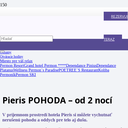
REZERVUJ
TERAZ
Oznamy
Otváracie hodiny
Miesto pre váš relax
Permon Resort
Grand hotel Permon ****
Dependance Pinius
Dependance
Platanus
Wellness Permon´s Paradise
POETREE´S Restaurant
Koliba
Permoník
Permon SKI
Pieris POHODA – od 2 nocí
V príjemnom prostredí hotela Pieris si môžete vychutnať
nerušenú pohodu a oddych pre telo aj dušu.