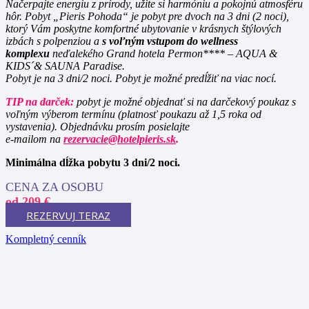
Načerpajte energiu z prírody, užite si harmóniu a pokojnú atmosféru
hôr. Pobyt „Pieris Pohoda“ je pobyt pre dvoch na 3 dni (2 noci),
ktorý Vám poskytne komfortné ubytovanie v krásnych štýlových
izbách s polpenziou a
s voľným vstupom do wellness
komplexu
neďalekého Grand hotela Permon**** – AQUA &
KIDS´& SAUNA Paradise.
Pobyt je na 3 dni/2 noci. Pobyt je možné predĺžiť na viac nocí.
TIP na darček:
pobyt je možné objednať si na darčekový poukaz s
voľným výberom termínu (platnosť poukazu až 1,5 roka od
vystavenia). Objednávku prosím posielajte
e-mailom na
rezervacie@hotelpieris.sk
.
Minimálna dĺžka pobytu 3 dni/2 noci.
CENA ZA OSOBU
od 209 €
REZERVUJ TERAZ
Kompletný cenník