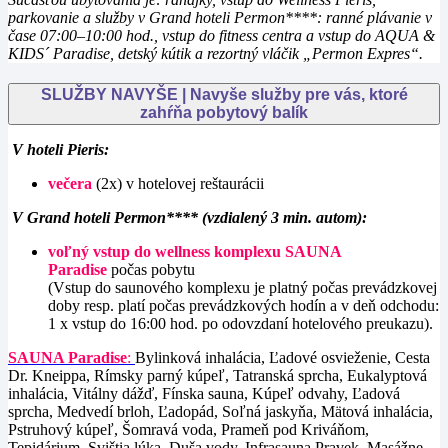
parkovanie a služby v Grand hoteli Permon****: ranné plávanie v
čase 07:00–10:00 hod., vstup do fitness centra a vstup do AQUA &
KIDS´ Paradise, detský kútik a rezortný vláčik „Permon Expres“.
SLUŽBY NAVYŠE | Navyše služby pre vás, ktoré
zahŕňa pobytový balík
V hoteli Pieris:
večera
(2x) v hotelovej reštaurácii
V Grand hoteli Permon**** (vzdialený 3 min. autom):
voľný vstup do wellness komplexu SAUNA
Paradise
počas pobytu
(Vstup do saunového komplexu je platný počas prevádzkovej
doby resp. platí počas prevádzkových hodín a v deň odchodu:
1 x vstup do 16:00 hod. po odovzdaní hotelového preukazu).
SAUNA Paradise
:
Bylinková inhalácia, Ľadové osvieženie, Cesta
Dr. Kneippa, Rímsky parný kúpeľ, Tatranská sprcha, Eukalyptová
inhalácia, Vitálny dážď, Fínska sauna, Kúpeľ odvahy, Ľadová
sprcha, Medvedí brloh, Ľadopád, Soľná jaskyňa, Mätová inhalácia,
Pstruhový kúpeľ, Šomravá voda, Prameň pod Kriváňom,
Tepidárium, Svištia lúka, Duša vody, Infrasauna Pravek, Masážne