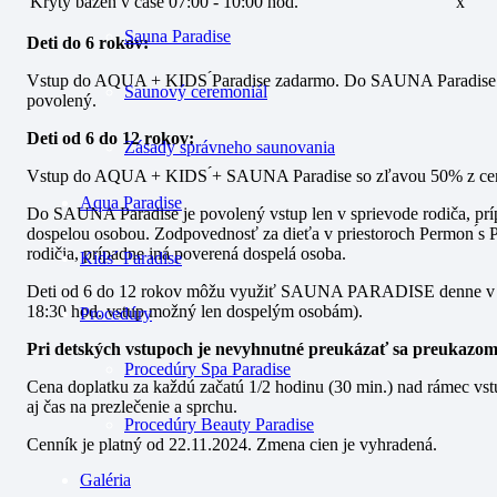
Krytý bazén v čase 07:00 - 10:00 hod.
x
Sauna Paradise
Deti do 6 rokov:
Vstup do AQUA + KIDS ́Paradise zadarmo. Do SAUNA Paradise v
Saunový ceremoniál
povolený.
Deti od 6 do 12 rokov:
Zásady správneho saunovania
Vstup do AQUA + KIDS ́+ SAUNA Paradise so zľavou 50% z ceny
Aqua Paradise
Do SAUNA Paradise je povolený vstup len v sprievode rodiča, prí
dospelou osobou. Zodpovednosť za dieťa v priestoroch Permon ́s 
rodičia, prípadne iná poverená dospelá osoba.
Kids´ Paradise
Deti od 6 do 12 rokov môžu využiť SAUNA PARADISE denne v č
18:30 hod. vstup možný len dospelým osobám).
Procedúry
Pri detských vstupoch je nevyhnutné preukázať sa preukazom 
Procedúry Spa Paradise
Cena doplatku za každú začatú 1/2 hodinu (30 min.) nad rámec vstu
aj čas na prezlečenie a sprchu.
Procedúry Beauty Paradise
Cenník je platný od 22.11.2024. Zmena cien je vyhradená.
Galéria