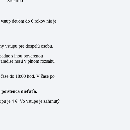
zadarmo
stup deťom do 6 rokov nie je
 vstupu pre dospelú osobu.
padne s inou poverenou
Paradise nesú v plnom rozsahu
ase do 18:00 hod. V čase po
poistenca dieťaťa.
pu je 4 €. Vo vstupe je zahrnutý