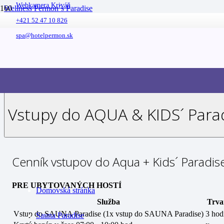
Webkamera Kriváň
Wellness Permon´s Paradise
Cenník
+421 52 47 10 826
spa@hotelpermon.sk
Vstupy do AQUA & KIDS´ Paradise
Spa Paradise
Beauty Paradise
Vstupy do AQUA & KIDS´ Para
Cenník vstupov do Aqua + Kids´ Paradis
PRE UBYTOVANÝCH HOSTÍ
Domovská stránka
Služba
Trva
Vstup do SAUNA Paradise (1x vstup do SAUNA Paradise)
3 hod
Sauna Paradise