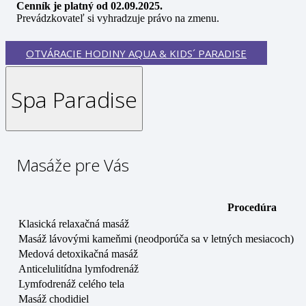
Cenník je platný od 02.09.2025.
Prevádzkovateľ si vyhradzuje právo na zmenu.
OTVÁRACIE HODINY AQUA & KIDS´ PARADISE
Spa Paradise
Masáže pre Vás
Procedúra
Klasická relaxačná masáž
Masáž lávovými kameňmi (neodporúča sa v letných mesiacoch)
Medová detoxikačná masáž
Anticelulitídna lymfodrenáž
Lymfodrenáž celého tela
Masáž chodidiel