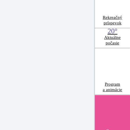
Rekreačný
príspevok
20°
Aktuálne
počasie
Program
a animácie