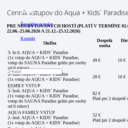
Cenník
Cenník vstupov do Aqua + Kids´ Paradis
Špeciálne ponuky
PRE NEUBYTOVANÝCH HOSTÍ (PLATÍ V TERMÍNE 02.09.
22.06.-25.06.2026 A 21.12.-25.12.2026)
Kontakt
Dospelá
Die
Služba
osoba
3- hod. AQUA + KIDS´ Paradise
(1x vstup do AQUA + KIDS´ Paradise,
49 €
10 €
vstup do SAUNA Paradise grátis pre osoby
od 6 rokov)
2- hod. AQUA + KIDS´ Paradise
28 €
10 €
(1x vstup do AQUA + KIDS´ Paradise)
FAMILY VSTUP
3- hod. AQUA + KIDS´ Paradise
82 €
(1x vstup do AQUA + KIDS´ Paradise,
Platí pre 2 dospelé
vstup do SAUNA Paradise grátis pre osoby
od 6 rokov)
AQUA FAMILY VSTUP
52 €
2- hod. AQUA + KIDS´ Paradise
Platí pre 2 dospelé
(1x vstup do AQUA + KIDS´ Paradise)